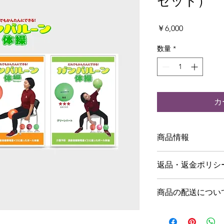
セット）
価
￥6,000
格
数量
*
カ
商品情報
お得なDVD３巻セッ
返品・返金ポリシ
介護予防体操 高齢者
■お客様都合による
商品の配送につい
当店ではお客様都合
【商品発送のタイミ
ん。
特にご指定がない場