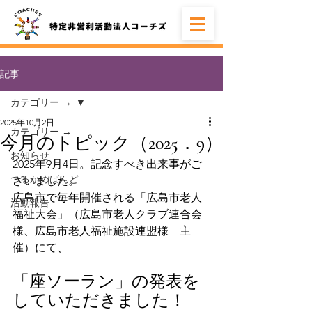
記事
カテゴリー →
2025年10月2日
カテゴリー →
今月のトピック（2025．9）
お知らせ
2025年9月4日。記念すべき出来事がご
つるかめばんど
ざいました。
広島市で毎年開催される「広島市老人
活動報告
福祉大会」（広島市老人クラブ連合会
様、広島市老人福祉施設連盟様　主
催）にて、
「座ソーラン」の発表を
していただきました！