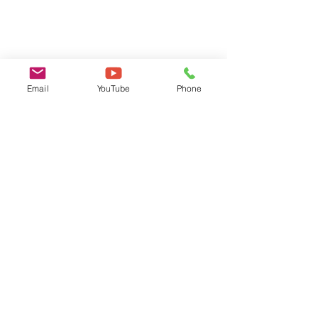
Email
YouTube
Phone
コメント
設立25周年のご
年末年始の休暇について
コメントを追加…